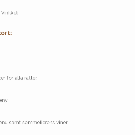
Vinkkeli.
ort:
r för alla rätter.
meny
menu samt sommelierens viner