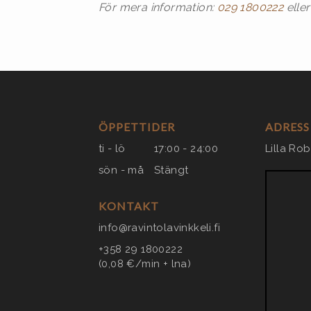
För mera information:
029 1800222
elle
ÖPPETTIDER
ADRESS
ti - lö
17:00 - 24:00
Lilla Ro
sön - må
Stängt
KONTAKT
info@ravintolavinkkeli.fi
+358 29 1800222
(0,08 €/min + lna)