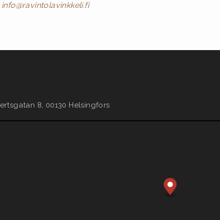
r
info@ravintolavinkkeli.fi
bertsgatan 8, 00130 Helsingfors