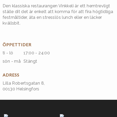
Den klassiska restaurangen Vinkkeli är ett hemtrevligt
ställe dit det är enkelt att komma för att fira högtidliga
festmåltider, äta en stresslös lunch eller en läcker
kvällsbit.
ÖPPETTIDER
ti - lö
17:00 - 24:00
sön - må
Stängt
ADRESS
Lilla Robertsgatan 8,
00130 Helsingfors