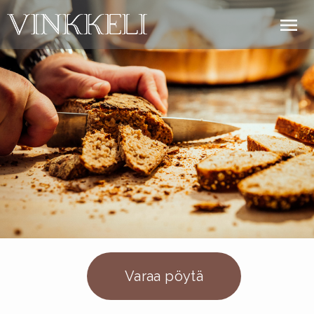
menu
Varaa pöytä